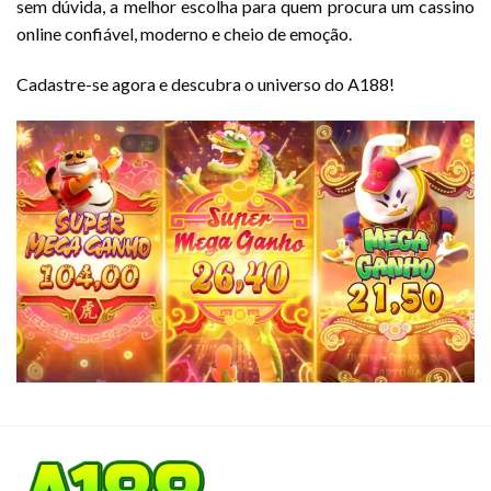
sem dúvida, a melhor escolha para quem procura um cassino
online confiável, moderno e cheio de emoção.
Cadastre-se agora e descubra o universo do A188!