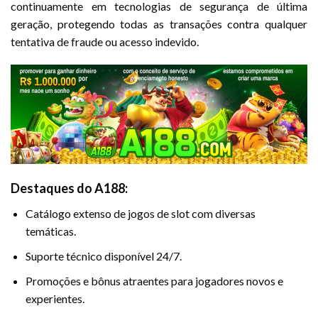
continuamente em tecnologias de segurança de última
geração, protegendo todas as transações contra qualquer
tentativa de fraude ou acesso indevido.
Destaques do A188:
Catálogo extenso de jogos de slot com diversas
temáticas.
Suporte técnico disponível 24/7.
Promoções e bônus atraentes para jogadores novos e
experientes.