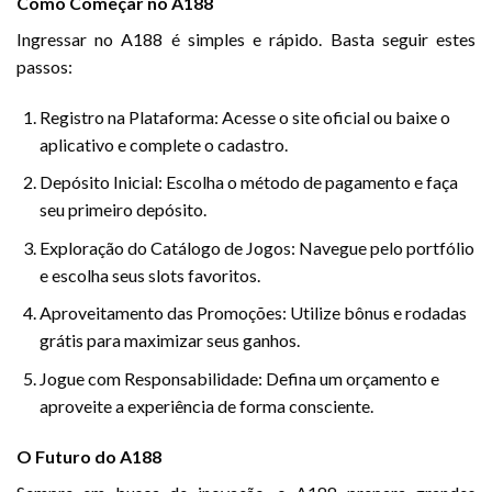
Como Começar no A188
Ingressar no A188 é simples e rápido. Basta seguir estes
passos:
Registro na Plataforma: Acesse o site oficial ou baixe o
aplicativo e complete o cadastro.
Depósito Inicial: Escolha o método de pagamento e faça
seu primeiro depósito.
Exploração do Catálogo de Jogos: Navegue pelo portfólio
e escolha seus slots favoritos.
Aproveitamento das Promoções: Utilize bônus e rodadas
grátis para maximizar seus ganhos.
Jogue com Responsabilidade: Defina um orçamento e
aproveite a experiência de forma consciente.
O Futuro do A188