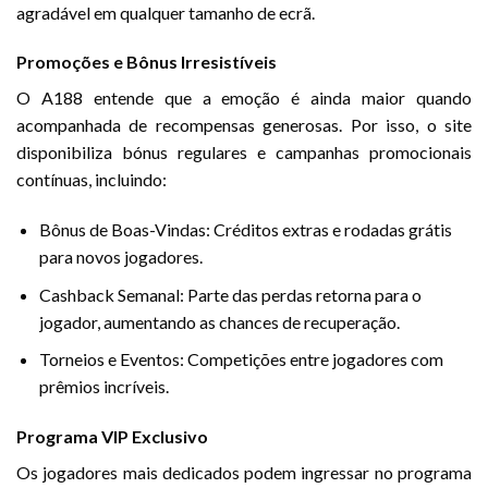
agradável em qualquer tamanho de ecrã.
Promoções e Bônus Irresistíveis
O A188 entende que a emoção é ainda maior quando
acompanhada de recompensas generosas. Por isso, o site
disponibiliza bónus regulares e campanhas promocionais
contínuas, incluindo:
Bônus de Boas-Vindas: Créditos extras e rodadas grátis
para novos jogadores.
Cashback Semanal: Parte das perdas retorna para o
jogador, aumentando as chances de recuperação.
Torneios e Eventos: Competições entre jogadores com
prêmios incríveis.
Programa VIP Exclusivo
Os jogadores mais dedicados podem ingressar no programa